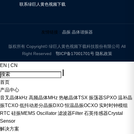
联系绿巨人黄色视频下载
友情链接：
晶振
晶体谐振器
版权所有 Copyright© 绿巨人黄色视频下载科技股份有限公司 All
Right Reserved
鄂ICP备17001701号
隐私政策
EN
|
CN
首页
产品中心
音叉晶体kHz
高频晶体MHz
热敏晶体TSX
振荡器SPXO
温补晶
振TCXO
低抖动差分晶振DXO
恒温晶振OCXO
实时时钟模组
RTC
硅振MEMS Oscillator
滤波器Filter
石英传感器Crystal
Sensor
解决方案