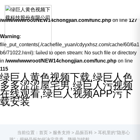
Warning
: mkdir(): No space left on device in
/www/wwwroot/NEW14chongjian.com/func.php
on line
127
Warning
:
file_put_contents(./cachefile_yuan/cdyyxhsz.com/cache/60/6a1
b6/71022.html): failed to open stream: No such file or directory
in
/www/wwwroot/NEW14chongjian.com/func.php
on line
115
绿巨人黄色视频下载,绿巨人色
多多涩涩屋宅男,绿巨人污视频
在线观看,绿巨人视频APP污下
载安装
晶
当前位置：
首页
>
服务支持
>
晶振百科
>
耳机里的“隐形心
振
跳”：揭秘晶振如何决定音质、降噪与续航