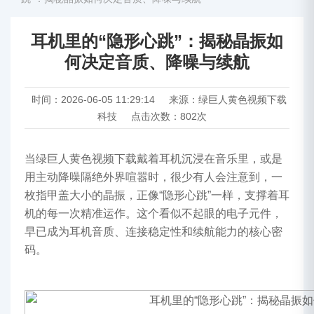
科
普
耳机里的“隐形心跳”：揭秘晶振如
-
绿
何决定音质、降噪与续航
巨
人
时间：2026-06-05 11:29:14
来源：绿巨人黄色视频下载
黄
科技
点击次数：802次
色
视
当绿巨人黄色视频下载戴着耳机沉浸在音乐里，或是
频
用主动降噪隔绝外界喧嚣时，很少有人会注意到，一
下
枚指甲盖大小的晶振，正像“隐形心跳”一样，支撑着耳
载
机的每一次精准运作。这个看似不起眼的电子元件，
科
早已成为耳机音质、连接稳定性和续航能力的核心密
技
码。